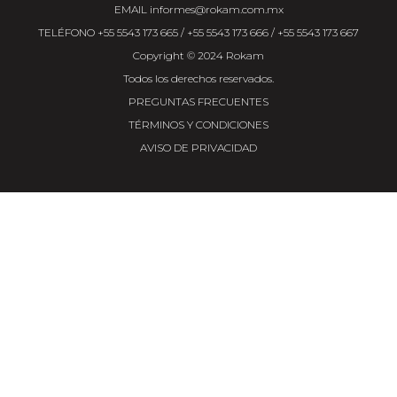
EMAIL
informes@rokam.com.mx
TELÉFONO
+55 5543 173 665
/
+55 5543 173 666
/
+55 5543 173 667
Copyright © 2024 Rokam
Todos los derechos reservados.
PREGUNTAS FRECUENTES
TÉRMINOS Y CONDICIONES
AVISO DE PRIVACIDAD