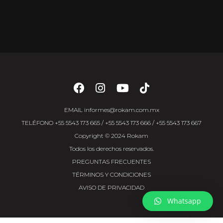
EMAIL
informes@rokam.com.mx
TELÉFONO
+55 5543 173 665
/
+55 5543 173 666
/
+55 5543 173 667
Copyright © 2024 Rokam
Todos los derechos reservados.
PREGUNTAS FRECUENTES
TÉRMINOS Y CONDICIONES
AVISO DE PRIVACIDAD
Whatsapp