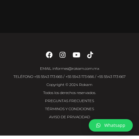
EMAIL
informes@rokam.com.mx
TELÉFONO
+55 5543 173 665
/
+55 5543 173 666
/
+55 5543 173 667
Copyright © 2024 Rokam
Todos los derechos reservados.
PREGUNTAS FRECUENTES
TÉRMINOS Y CONDICIONES
AVISO DE PRIVACIDAD
Whatsapp