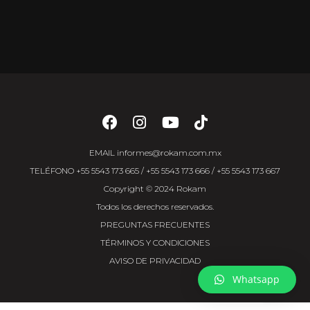
EMAIL
informes@rokam.com.mx
TELÉFONO
+55 5543 173 665
/
+55 5543 173 666
/
+55 5543 173 667
Copyright © 2024 Rokam
Todos los derechos reservados.
PREGUNTAS FRECUENTES
TÉRMINOS Y CONDICIONES
AVISO DE PRIVACIDAD
Whatsapp