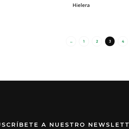
Hielera
←
1
2
3
4
USCRÍBETE A NUESTRO NEWSLET