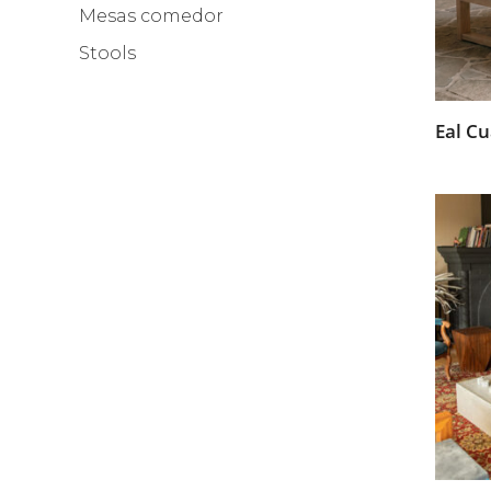
Mesas comedor
Stools
Eal C