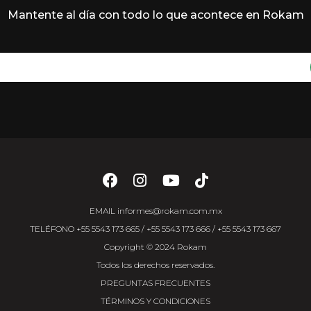
Mantente al día con todo lo que acontece en Rokam
EMAIL
informes@rokam.com.mx
TELÉFONO
+55 5543 173 665
/
+55 5543 173 666
/
+55 5543 173 667
Copyright © 2024 Rokam
Todos los derechos reservados.
PREGUNTAS FRECUENTES
TÉRMINOS Y CONDICIONES