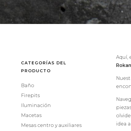
Aquí, 
CATEGORÍAS DEL
Roka
PRODUCTO
Nuest
Baño
encon
Firepits
Naveg
Iluminación
pieza
Macetas
olvide
idea a
Mesas centro y auxiliares