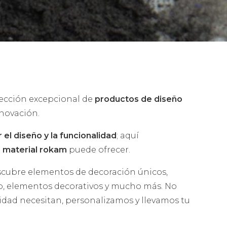
olección excepcional de
productos de diseño
nnovación.
 el diseño y la funcionalidad
; aquí
 material rokam
puede ofrecer.
scubre elementos de decoración únicos,
ño, elementos decorativos y mucho más. No
ividad necesitan, personalizamos y llevamos tu