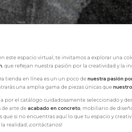
en este espacio virtual, te invitamos a explorar una c
m
, que reflejan nuestra pasión por la creatividad y la i
ra tienda en línea es un un poco de
nuestra pasión por
trarás una amplia gama de piezas únicas que
nuestro
a por el catálogo cuidadosamente seleccionado y de
s de arte de
acabado en concreto
, mobiliario de dise
s que si no encuentras aquí lo que tu espacio y creat
 la realidad, ¡contáctanos!