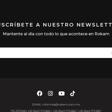
USCRÍBETE A NUESTRO NEWSLET
Mantente al día con todo lo que acontece en Rokam
EMAIL
informes@rokam.com.mx
TELÉFONO
+55 5543 173 665
/
+55 5543 173 666
/
+55 5543 173 667