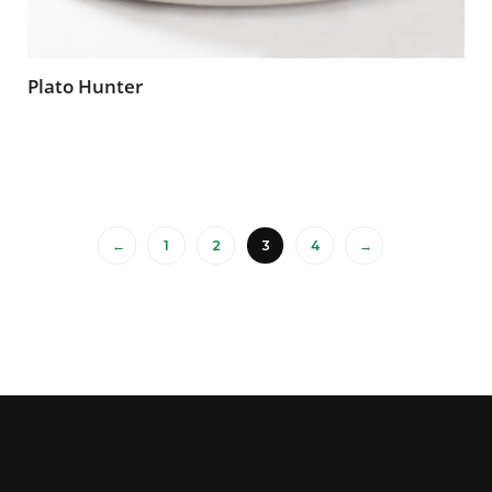
Plato Hunter
←
1
2
3
4
→