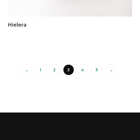
Hielera
←
1
2
3
4
5
→