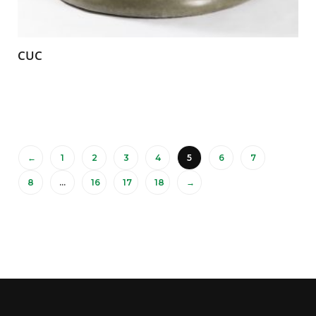
CUC
←
1
2
3
4
5
6
7
8
…
16
17
18
→