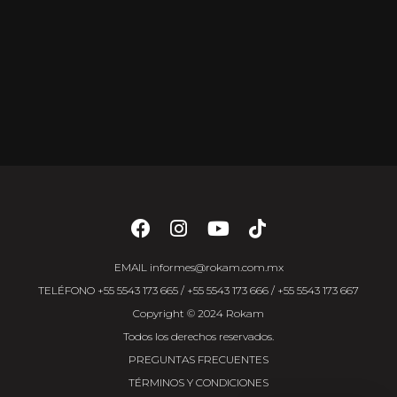
EMAIL
informes@rokam.com.mx
TELÉFONO
+55 5543 173 665
/
+55 5543 173 666
/
+55 5543 173 667
Copyright © 2024 Rokam
Todos los derechos reservados.
PREGUNTAS FRECUENTES
TÉRMINOS Y CONDICIONES